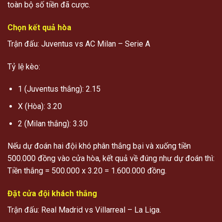
toàn bộ số tiền đã cược.
Chọn kết quả hòa
Trận đấu: Juventus vs AC Milan – Serie A
Tỷ lệ kèo:
1 (Juventus thắng): 2.15
X (Hòa): 3.20
2 (Milan thắng): 3.30
Nếu dự đoán hai đội khó phân thắng bại và xuống tiền
500.000 đồng vào cửa hòa, kết quả về đúng như dự đoán thì:
Tiền thắng = 500.000 x 3.20 = 1.600.000 đồng.
Đặt cửa đội khách thắng
Trận đấu: Real Madrid vs Villarreal – La Liga.