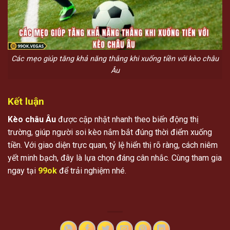
Các mẹo giúp tăng khả năng thắng khi xuống tiền với kèo châu
Âu
Kết luận
Kèo châu Âu
được cập nhật nhanh theo biến động thị
trường, giúp người soi kèo nắm bắt đúng thời điểm xuống
tiền. Với giao diện trực quan, tỷ lệ hiển thị rõ ràng, cách niêm
yết minh bạch, đây là lựa chọn đáng cân nhắc. Cùng tham gia
ngay tại
99ok
để trải nghiệm nhé.