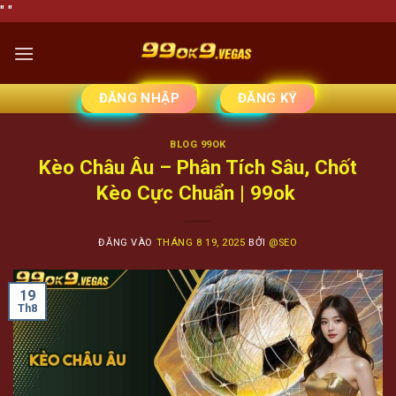
Bỏ
"
"
qua
nội
dung
ĐĂNG NHẬP
ĐĂNG KÝ
BLOG 99OK
Kèo Châu Âu – Phân Tích Sâu, Chốt
Kèo Cực Chuẩn | 99ok
ĐĂNG VÀO
THÁNG 8 19, 2025
BỞI
@SEO
19
Th8