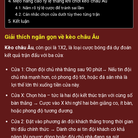
Mẹo nâng cao tỷ lệ thắng khi chơi kèo châu Âu
Nắm rõ tỷ lệ cược để tránh sai lầm
Cân nhắc chọn cửa dưới tùy theo từng trận
Kết luận
Giải thích ngắn gọn về kèo châu Âu
Kèo châu Âu
, còn gọi là 1X2, là loại cược bóng đá dự đoán
kết quả trận đấu với ba cửa:
Cửa 1: Chọn đội chủ nhà thắng sau 90 phút→ Nếu tin đội
chủ nhà mạnh hơn, có phong độ tốt, hoặc đá sân nhà là
lợi thế lớn thì xuống tiền cửa này.
Cửa X: Chọn hòa – tức là hai đội kết thúc trận với cùng số
bàn thắng → Cược vào X khi nghĩ hai bên giằng co, ít bàn,
hoặc phong độ tương đương.
Cửa 2: Đặt vào phương án đội khách thắng trong thời gian
thi đấu chính thức → Dành cho ai tin đội khách có khả
năng lội ngược dòng hoặc đội chủ nhà đang sa sút.