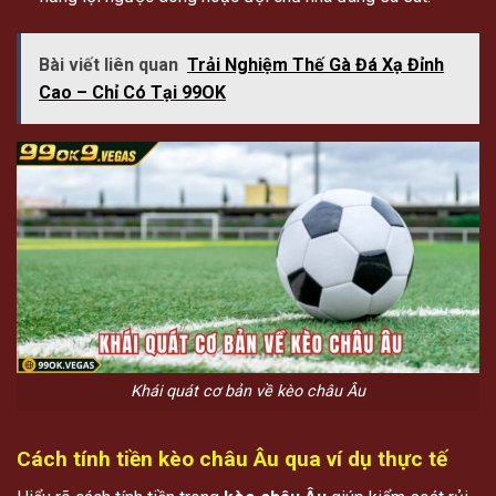
Bài viết liên quan
Trải Nghiệm Thế Gà Đá Xạ Đỉnh
Cao – Chỉ Có Tại 99OK
Khái quát cơ bản về kèo châu Âu
Cách tính tiền kèo châu Âu qua ví dụ thực tế