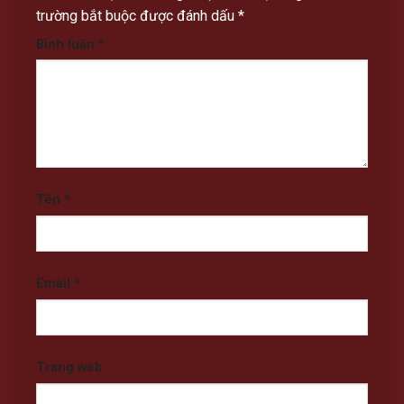
trường bắt buộc được đánh dấu
*
Bình luận
*
Tên
*
Email
*
Trang web