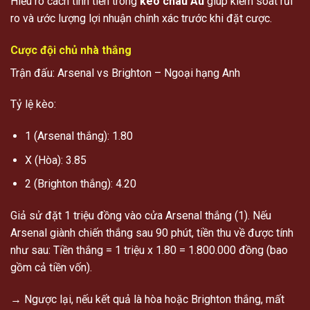
Hiểu rõ cách tính tiền trong
kèo châu Âu
giúp kiểm soát rủi
ro và ước lượng lợi nhuận chính xác trước khi đặt cược.
Cược đội chủ nhà thắng
Trận đấu: Arsenal vs Brighton – Ngoại hạng Anh
Tỷ lệ kèo:
1 (Arsenal thắng): 1.80
X (Hòa): 3.85
2 (Brighton thắng): 4.20
Giả sử đặt 1 triệu đồng vào cửa Arsenal thắng (1). Nếu
Arsenal giành chiến thắng sau 90 phút, tiền thu về được tính
như sau: Tiền thắng = 1 triệu x 1.80 = 1.800.000 đồng (bao
gồm cả tiền vốn).
→ Ngược lại, nếu kết quả là hòa hoặc Brighton thắng, mất