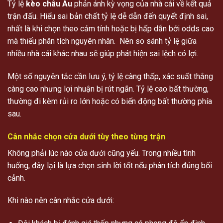
Tỷ lệ
kèo châu Âu
phản ánh kỳ vọng của nhà cái về kết quả
trận đấu. Hiểu sai bản chất tỷ lệ dễ dẫn đến quyết định sai,
nhất là khi chọn theo cảm tính hoặc bị hấp dẫn bởi odds cao
mà thiếu phân tích nguyên nhân. Nên so sánh tỷ lệ giữa
nhiều nhà cái khác nhau sẽ giúp phát hiện sai lệch có lợi.
Một số nguyên tắc cần lưu ý, tỷ lệ càng thấp, xác suất thắng
càng cao nhưng lợi nhuận bị rút ngắn. Tỷ lệ cao bất thường,
thường đi kèm rủi ro lớn hoặc có biến động bất thường phía
sau.
Cân nhắc chọn cửa dưới tùy theo từng trận
Không phải lúc nào cửa dưới cũng yếu. Trong nhiều tình
huống, đây lại là lựa chọn sinh lời tốt nếu phân tích đúng bối
cảnh.
Khi nào nên cân nhắc cửa dưới: