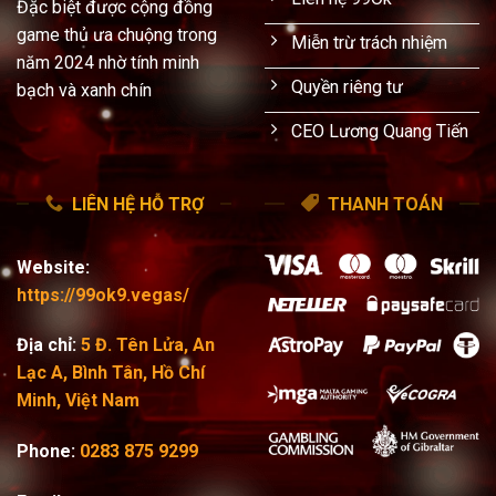
Đặc biệt được cộng đồng
game thủ ưa chuộng trong
Miễn trừ trách nhiệm
năm 2024 nhờ tính minh
Quyền riêng tư
bạch và xanh chín
CEO Lương Quang Tiến
LIÊN HỆ HỖ TRỢ
THANH TOÁN
Website:
https://99ok9.vegas/
Địa chỉ:
5 Đ. Tên Lửa, An
Lạc A, Bình Tân, Hồ Chí
Minh, Việt Nam
Phone:
0283 875 9299