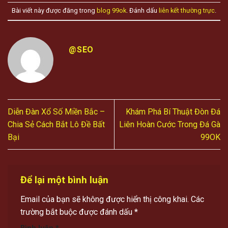
Bài viết này được đăng trong
blog 99ok
. Đánh dấu
liên kết thường trực
.
@SEO
Diễn Đàn Xổ Số Miền Bắc –
Khám Phá Bí Thuật Đòn Đá
Chia Sẻ Cách Bắt Lô Đề Bất
Liên Hoàn Cước Trong Đá Gà
Bại
99OK
Để lại một bình luận
Email của bạn sẽ không được hiển thị công khai.
Các
trường bắt buộc được đánh dấu
*