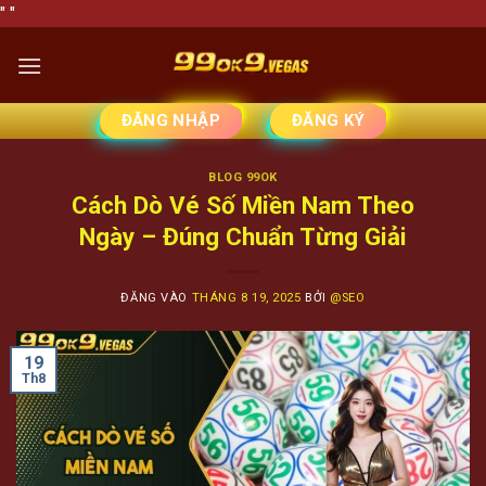
Bỏ
"
"
qua
nội
dung
ĐĂNG NHẬP
ĐĂNG KÝ
BLOG 99OK
Cách Dò Vé Số Miền Nam Theo
Ngày – Đúng Chuẩn Từng Giải
ĐĂNG VÀO
THÁNG 8 19, 2025
BỞI
@SEO
19
Th8