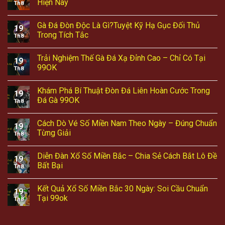
Hiện Nay
Th8
Gà Đá Đòn Độc Là Gì?Tuyệt Kỹ Hạ Gục Đối Thủ
19
Trong Tích Tắc
Th8
Trải Nghiệm Thế Gà Đá Xạ Đỉnh Cao – Chỉ Có Tại
19
99OK
Th8
Khám Phá Bí Thuật Đòn Đá Liên Hoàn Cước Trong
19
Đá Gà 99OK
Th8
Cách Dò Vé Số Miền Nam Theo Ngày – Đúng Chuẩn
19
Từng Giải
Th8
Diễn Đàn Xổ Số Miền Bắc – Chia Sẻ Cách Bắt Lô Đề
19
Bất Bại
Th8
Kết Quả Xổ Số Miền Bắc 30 Ngày: Soi Cầu Chuẩn
19
Tại 99ok
Th8