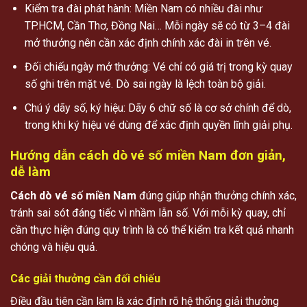
Kiểm tra đài phát hành: Miền Nam có nhiều đài như
TP.HCM, Cần Thơ, Đồng Nai… Mỗi ngày sẽ có từ 3–4 đài
mở thưởng nên cần xác định chính xác đài in trên vé.
Đối chiếu ngày mở thưởng: Vé chỉ có giá trị trong kỳ quay
số ghi trên mặt vé. Dò sai ngày là lệch toàn bộ giải.
Chú ý dãy số, ký hiệu: Dãy 6 chữ số là cơ sở chính để dò,
trong khi ký hiệu vé dùng để xác định quyền lĩnh giải phụ.
Hướng dẫn cách dò vé số miền Nam đơn giản,
dễ làm
Cách dò vé số miền Nam
đúng giúp nhận thưởng chính xác,
tránh sai sót đáng tiếc vì nhầm lẫn số. Với mỗi kỳ quay, chỉ
cần thực hiện đúng quy trình là có thể kiểm tra kết quả nhanh
chóng và hiệu quả.
Các giải thưởng cần đối chiếu
Điều đầu tiên cần làm là xác định rõ hệ thống giải thưởng