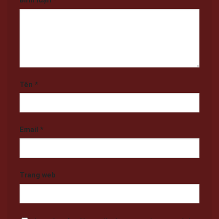
Bình luận
*
Tên
*
Email
*
Trang web