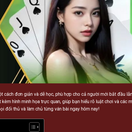
t cách đơn giản và dễ học, phù hợp cho cả người mới bắt đầu lẫ
ết kèm hình minh họa trực quan, giúp bạn hiểu rõ luật chơi và các 
mọi đối thủ và làm chủ từng ván bài ngay hôm nay!