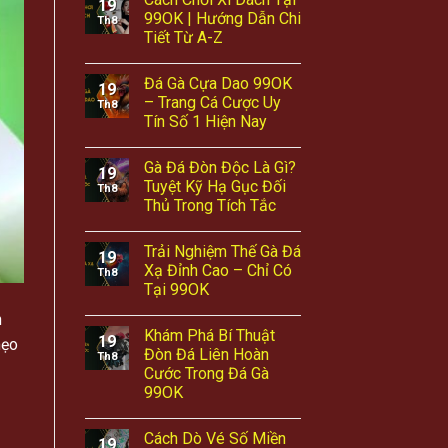
19
99OK | Hướng Dẫn Chi
Th8
Tiết Từ A-Z
Đá Gà Cựa Dao 99OK
19
– Trang Cá Cược Uy
Th8
Tín Số 1 Hiện Nay
Gà Đá Đòn Độc Là Gì?
19
Tuyệt Kỹ Hạ Gục Đối
Th8
Thủ Trong Tích Tắc
Trải Nghiệm Thế Gà Đá
19
Xạ Đỉnh Cao – Chỉ Có
Th8
Tại 99OK
n
Khám Phá Bí Thuật
19
mẹo
Đòn Đá Liên Hoàn
Th8
Cước Trong Đá Gà
99OK
Cách Dò Vé Số Miền
19