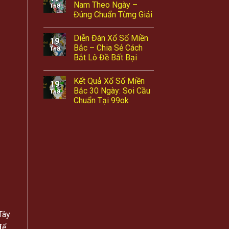
Nam Theo Ngày –
Th8
Đúng Chuẩn Từng Giải
Diễn Đàn Xổ Số Miền
19
Bắc – Chia Sẻ Cách
Th8
Bắt Lô Đề Bất Bại
Kết Quả Xổ Số Miền
19
Bắc 30 Ngày: Soi Cầu
Th8
Chuẩn Tại 99ok
Tây
để