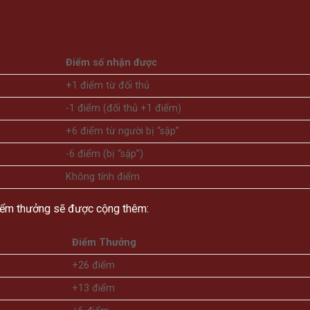
Điểm số nhận được
+1 điểm từ đối thủ
-1 điểm (đối thủ +1 điểm)
+6 điểm từ người bị “sập”
-6 điểm (bị “sập”)
Không tính điểm
điểm thưởng sẽ được cộng thêm:
Điểm Thưởng
+26 điểm
+13 điểm