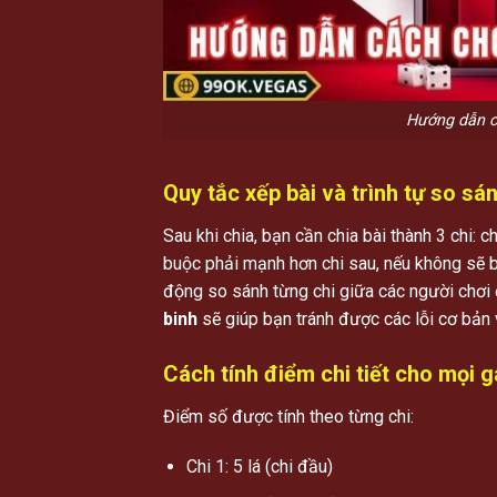
Hướng dẫn c
Quy tắc xếp bài và trình tự so sán
Sau khi chia, bạn cần chia bài thành 3 chi: chi
buộc phải mạnh hơn chi sau, nếu không sẽ bị t
động so sánh từng chi giữa các người chơi 
binh
sẽ giúp bạn tránh được các lỗi cơ bản 
Cách tính điểm chi tiết cho mọi 
Điểm số được tính theo từng chi:
Chi 1: 5 lá (chi đầu)