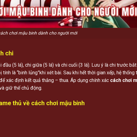
ách chơi mậu binh dành cho người mới
h chi
 đầu (5 lá), chi giữa (5 lá) và chi cuối (3 lá). Lưu ý là chi trước bắt
ính là “binh lủng”khi xét bài. Sau khi hết thời gian xếp, hệ thống 
để xác định kết quả thắng – thua. Áp dụng chính xác
cách chơi 
và giữ thế chủ động.
game thủ về cách chơi mậu binh