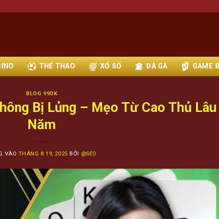
SINO
THỂ THAO
XỔ SỐ
ĐÁ GÀ
GAME B
BLOG 99OK
hông Bị Lủng – Mẹo Từ Cao Thủ Lâu
Năm
G VÀO
THÁNG 8 19, 2025
BỞI
@SEO