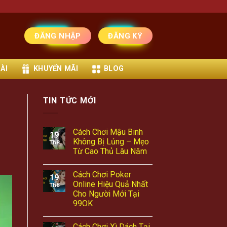
ĐĂNG NHẬP
ĐĂNG KÝ
ÀI
KHUYẾN MÃI
BLOG
TIN TỨC MỚI
Cách Chơi Mậu Binh
19
Không Bị Lủng – Mẹo
Th8
Từ Cao Thủ Lâu Năm
Cách Chơi Poker
19
Online Hiệu Quả Nhất
Th8
Cho Người Mới Tại
99OK
Cách Chơi Xì Dách Tại