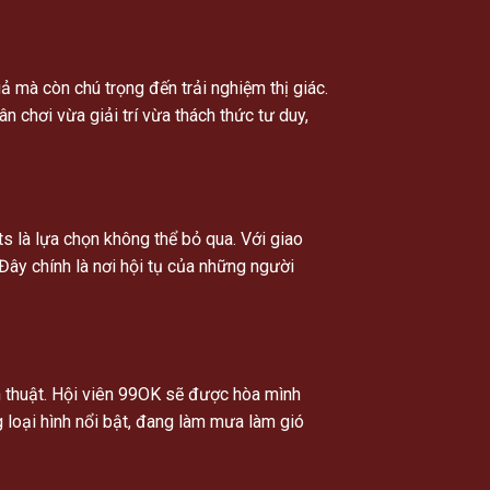
uả mà còn chú trọng đến trải nghiệm thị giác.
n chơi vừa giải trí vừa thách thức tư duy,
ts là lựa chọn không thể bỏ qua. Với giao
 Đây chính là nơi hội tụ của những người
ến thuật. Hội viên 99OK sẽ được hòa mình
 loại hình nổi bật, đang làm mưa làm gió