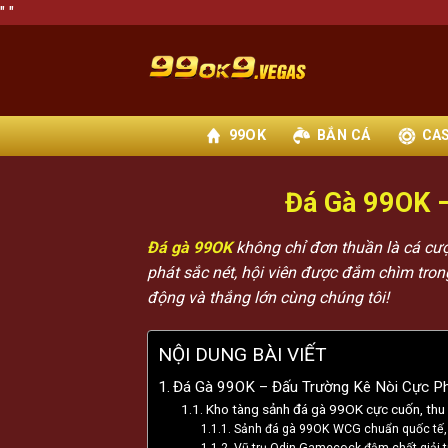
Bỏ
"
"
qua
nội
dung
99OK
BẮN CÁ
CA
Đá Gà 99OK 
Đá gà 99OK
không chỉ đơn thuần là cá cược
phát sắc nét, hội viên được đắm chìm trong
động và thắng lớn cùng chúng tôi!
NỘI DUNG BÀI VIẾT
Đá Gà 99OK – Đấu Trường Kê Nòi Cực P
Kho tàng sảnh đá gà 99OK cực cuốn, thu h
Sảnh đá gà 99OK WCG chuẩn quốc tế, c