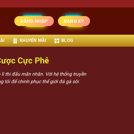
ĐĂNG NHẬP
ĐĂNG KÝ
ÀI
KHUYẾN MÃI
BLOG
Cược Cực Phê
 lì thi đấu mãn nhãn. Với hệ thống truyền
 tôi để chinh phục thế giới đá gà sôi