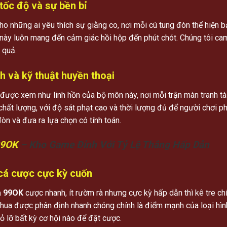
tốc độ và sự bền bỉ
ho những ai yêu thích sự giằng co, nơi mỗi cú tung đòn thể hiện bản
i này luôn mang đến cảm giác hồi hộp đến phút chót. Chúng tôi cam
 quả.
h và kỹ thuật huyền thoại
được xem như linh hồn của bộ môn này, nơi mỗi trận màn tranh tài
chất lượng, với độ sát phạt cao và thời lượng đủ để người chơi phâ
òn và đưa ra lựa chọn có tính toán.
99OK
– Kho Game Đỉnh Với Tỷ Lệ Thắng Hấp Dẫn
 cá cược cực kỳ cuốn
à 99OK
cược nhanh, ít rườm rà nhưng cực kỳ hấp dẫn thì kê tre ch
g thua được phân định nhanh chóng chính là điểm mạnh của loại hình
bỏ lỡ bất kỳ cơ hội nào để đặt cược.