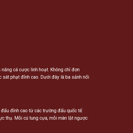
khả năng cá cược linh hoạt. Không chỉ đơn
c sát phạt đỉnh cao. Dưới đây là ba sảnh nổi
 đấu đỉnh cao từ các trường đấu quốc tế.
hực thụ. Mỗi cú tung cựa, mỗi màn lật ngược