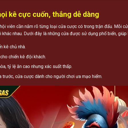
ọi kê cực cuốn, thắng dễ dàng
 hội viên cần nắm rõ từng loại cửa cược có trong trận đấu. Mỗi c
ơi khác nhau. Dưới đây là những cửa được sử dụng phổ biến, giúp 
n kê chủ nhà.
cho chiến kê đội khách.
a, tỷ lệ ăn cao nhưng xác suất thấp.
a trước, cửa cược dành cho người chơi ưa mạo hiểm.