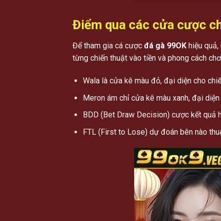
Điểm qua các cửa cược ch
Để tham gia cá cược
đá gà 99OK
hiệu quả,
từng chiến thuật vào tiền và phong cách ch
Wala là cửa kê màu đỏ, đại diện cho chiế
Meron ám chỉ cửa kê màu xanh, đại diện 
BDD (Bet Draw Decision) cược kết quả hò
FTL (First to Lose) dự đoán bên nào thu