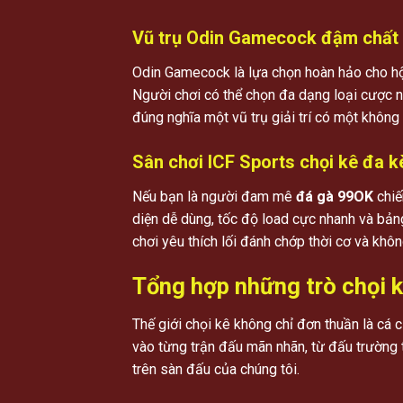
Vũ trụ Odin Gamecock đậm chất g
Odin Gamecock là lựa chọn hoàn hảo cho h
Người chơi có thể chọn đa dạng loại cược như
đúng nghĩa một vũ trụ giải trí có một không 
Sân chơi ICF Sports chọi kê đa k
Nếu bạn là người đam mê
đá gà 99OK
chiế
diện dễ dùng, tốc độ load cực nhanh và bảng 
chơi yêu thích lối đánh chớp thời cơ và không
Tổng hợp những trò chọi k
Thế giới chọi kê không chỉ đơn thuần là cá
vào từng trận đấu mãn nhãn, từ đấu trường 
trên sàn đấu của chúng tôi.