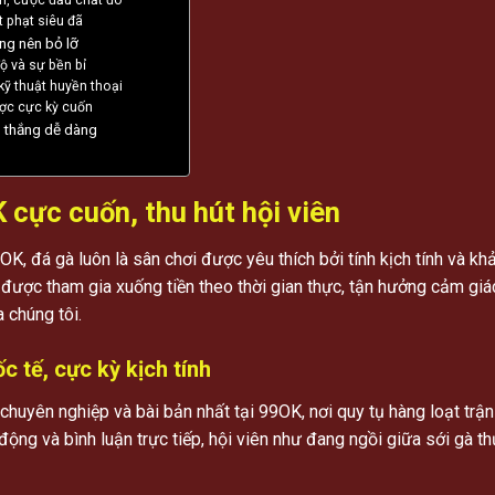
rí, cược đấu chất đó
t phạt siêu đã
ng nên bỏ lỡ
ộ và sự bền bỉ
kỹ thuật huyền thoại
ược cực kỳ cuốn
, thắng dễ dàng
cực cuốn, thu hút hội viên
 99OK, đá gà luôn là sân chơi được yêu thích bởi tính kịch tính và 
n được tham gia xuống tiền theo thời gian thực, tận hưởng cảm giá
 chúng tôi.
tế, cực kỳ kịch tính
uyên nghiệp và bài bản nhất tại 99OK, nơi quy tụ hàng loạt trận
ộng và bình luận trực tiếp, hội viên như đang ngồi giữa sới gà t