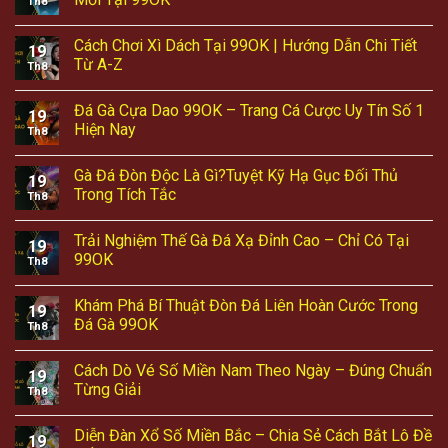
Th8
Cách Chơi Xì Dách Tại 99OK | Hướng Dẫn Chi Tiết
19
Từ A-Z
Th8
Đá Gà Cựa Dao 99OK – Trang Cá Cược Uy Tín Số 1
19
Hiện Nay
Th8
Gà Đá Đòn Độc Là Gì?Tuyệt Kỹ Hạ Gục Đối Thủ
19
Trong Tích Tắc
Th8
Trải Nghiệm Thế Gà Đá Xạ Đỉnh Cao – Chỉ Có Tại
19
99OK
Th8
Khám Phá Bí Thuật Đòn Đá Liên Hoàn Cước Trong
19
Đá Gà 99OK
Th8
Cách Dò Vé Số Miền Nam Theo Ngày – Đúng Chuẩn
19
Từng Giải
Th8
Diễn Đàn Xổ Số Miền Bắc – Chia Sẻ Cách Bắt Lô Đề
19