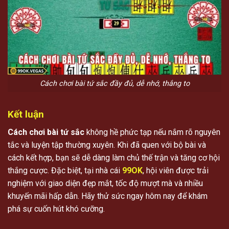
Cách chơi bài tứ sắc đầy đủ, dễ nhớ, thắng to
Kết luận
Cách chơi bài tứ sắc
không hề phức tạp nếu nắm rõ nguyên
tắc và luyện tập thường xuyên. Khi đã quen với bộ bài và
cách kết hợp, bạn sẽ dễ dàng làm chủ thế trận và tăng cơ hội
thắng cược. Đặc biệt, tại nhà cái
99OK
, hội viên được trải
nghiệm với giao diện đẹp mắt, tốc độ mượt mà và nhiều
khuyến mãi hấp dẫn. Hãy thử sức ngay hôm nay để khám
phá sự cuốn hút khó cưỡng.