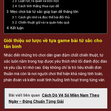
Luật rút, ra quân và bốc nọc
Cách tính thắng thua cực dễ
Mẹo chơi bài tứ sắc giúp bạn dễ thắng lớn
Cách ghi nhớ và đọc thế bài đối thủ
Chiến thuật giữ và ra quân hiệu quả
Kết luận
Giới thiệu sơ lược về tựa game bài tứ sắc cho
tân binh
Nhắc đến những trò chơi dân gian đậm chất chiến thuật, tứ
sắc luôn nằm trong top được yêu thích nhờ lối đánh độc đáo
và yêu cầu trí nhớ cao. Đây không chỉ là trò tiêu khiển đơn
thuần mà còn là nơi người chơi thể hiện khả năng tính toán,
phán đoán và kiểm soát tình huống linh hoạt trong từng ván.
Bài viết liên quan
Cách Dò Vé Số Miền Nam Theo
Ngày – Đúng Chuẩn Từng Giải