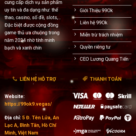
cung cấp dịch vụ sản phẩm
uy tín và đa dạng như: thể
Giới Thiệu 99Ok
thao, casino, số đề, slots,...
Liên hệ 99Ok
Đặc biệt được cộng đồng
game thủ ưa chuộng trong
Miễn trừ trách nhiệm
năm 2024 nhờ tính minh
Quyền riêng tư
bạch và xanh chín
CEO Lương Quang Tiến
LIÊN HỆ HỖ TRỢ
THANH TOÁN
Website:
https://99ok9.vegas/
Địa chỉ:
5 Đ. Tên Lửa, An
Lạc A, Bình Tân, Hồ Chí
Minh, Việt Nam