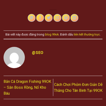
Bài viết này được đăng trong
blog 99ok
. Đánh dấu
liên kết thường trực
.
@SEO
Bắn Cá Dragon Fishing 99OK
Cách Chơi Phỏm Đơn Giản Dễ
– Săn Boss Rồng, Nổ Kho
Thắng Cho Tân Binh Tại 99OK
Báu