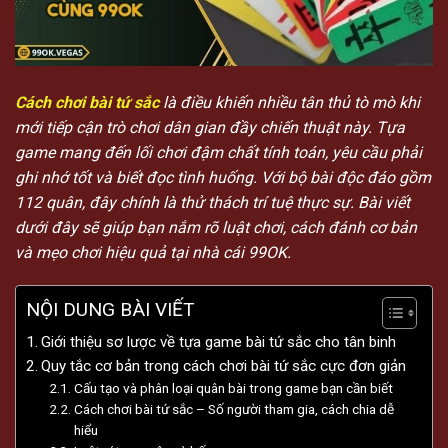
Cách chơi bài tứ sắc
là điều khiến nhiều tân thủ tò mò khi
mới tiếp cận trò chơi dân gian đầy chiến thuật này. Tựa
game mang đến lối chơi đậm chất tính toán, yêu cầu phải
ghi nhớ tốt và biết đọc tình huống. Với bộ bài độc đáo gồm
112 quân, đây chính là thử thách trí tuệ thực sự. Bài viết
dưới đây sẽ giúp bạn nắm rõ luật chơi, cách đánh cơ bản
và mẹo chơi hiệu quả tại nhà cái 99OK.
NỘI DUNG BÀI VIẾT
Giới thiệu sơ lược về tựa game bài tứ sắc cho tân binh
Quy tắc cơ bản trong cách chơi bài tứ sắc cực đơn giản
Cấu tạo và phân loại quân bài trong game bạn cần biết
Cách chơi bài tứ sắc – Số người tham gia, cách chia dễ
hiểu