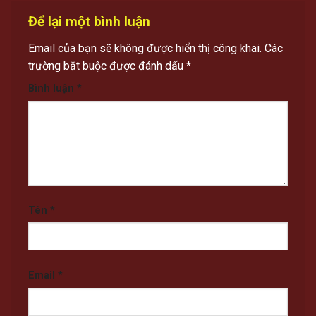
Để lại một bình luận
Email của bạn sẽ không được hiển thị công khai.
Các
trường bắt buộc được đánh dấu
*
Bình luận
*
Tên
*
Email
*