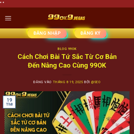
Bỏ
"
"
qua
nội
dung
ĐĂNG NHẬP
ĐĂNG KÝ
BLOG 99OK
Cách Chơi Bài Tứ Sắc Từ Cơ Bản
Đến Nâng Cao Cùng 99OK
ĐĂNG VÀO
THÁNG 8 19, 2025
BỞI
@SEO
19
Th8