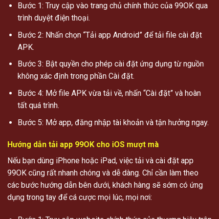
Bước 1: Truy cập vào trang chủ chính thức của 99OK qua
trình duyệt điện thoại.
Bước 2: Nhấn chọn “Tải app Android” để tải file cài đặt
APK.
Bước 3: Bật quyền cho phép cài đặt ứng dụng từ nguồn
không xác định trong phần Cài đặt.
Bước 4: Mở file APK vừa tải về, nhấn “Cài đặt” và hoàn
tất quá trình.
Bước 5: Mở app, đăng nhập tài khoản và tận hưởng ngay.
Hướng dẫn tải app 99OK cho iOS mượt mà
Nếu bạn dùng iPhone hoặc iPad, việc tải và cài đặt app
99OK cũng rất nhanh chóng và dễ dàng. Chỉ cần làm theo
các bước hướng dẫn bên dưới, khách hàng sẽ sớm có ứng
dụng trong tay để cá cược mọi lúc, mọi nơi: