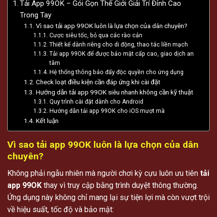
Tải App 99OK – Gói Gọn Thế Giới Giải Trí Đỉnh Cao
Trong Tay
Vì sao tải app 99OK luôn là lựa chọn của dân chuyên?
Cược siêu tốc, bỏ qua các rào cản
Thiết kế dành riêng cho di động, thao tác liền mạch
Tải app 99OK để được bảo mật cấp cao, giao dịch an
tâm
Hệ thống thông báo đẩy độc quyền cho ứng dụng
Check loạt điều kiện cần đáp ứng khi cài đặt
Hướng dẫn tải app 99OK siêu nhanh không cần kỹ thuật
Quy trình cài đặt dành cho Android
Hướng dẫn tải app 99OK cho iOS mượt mà
Kết luận
Vì sao tải app 99OK luôn là lựa chọn của dân
chuyên?
Không phải ngẫu nhiên mà người chơi kỳ cựu luôn ưu tiên
tải
app 99OK
thay vì truy cập bằng trình duyệt thông thường.
Ứng dụng này không chỉ mang lại sự tiện lợi mà còn vượt trội
về hiệu suất, tốc độ và bảo mật: