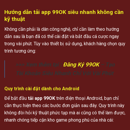
Hướng dẫn tải app 99OK siêu nhanh không cần
kỹ thuật
Không cần phải là dân công nghệ, chỉ cần làm theo hướng
dẫn sau là bạn đã có thể cài đặt và bắt đầu cá cược ngay
trong vài phút. Tùy vào thiết bị sử dụng, khách hàng chọn quy
trình tương ứng:
>>> Xem thêm tại :
Đăng Ký 99OK
– Tạo
Tài Khoản Siêu Nhanh Chỉ Với Vài Phút
Quy trình cài đặt dành cho Android
Để bắt đầu
tải app 99OK
trên điện thoại Android, bạn chỉ
cần thực hiện theo các bước đơn giản sau đây. Quy trình này
không đòi hỏi kỹ thuật phức tạp mà ai cũng có thể làm được,
nhanh chóng tiếp cận kho game phong phú của nhà cái: